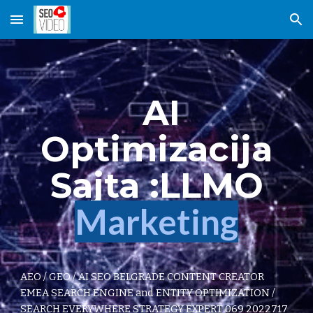
Skip to main content
Skip to navigation
AI
Optimizacija
Sajta :LLMO
Marketing
AEO / GEO / AI SEO BELGRADE CONTENT CREATOR
EMEA SEARCH ENGINE and ENTITY OPTIMIZATION /
SEARCH EVERYWHERE STRATEGY EXPERT 069 2022717