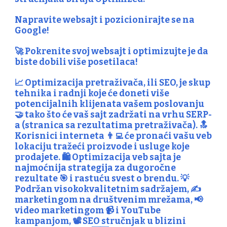
Napravite
websajt i pozicionirajte se na
Google
!
🚀 Pokrenite svoj websajt i optimizujte je da
biste dobili više posetilaca!
📈 Optimizacija pretraživača, ili SEO, je skup
tehnika i radnji koje će doneti više
potencijalnih klijenata vašem poslovanju
🤝 tako što će vaš sajt zadržati na vrhu SERP-
a (stranica sa rezultatima pretraživača). 🔝
Korisnici interneta 👨‍💻 će pronaći vašu veb
lokaciju tražeći proizvode i usluge koje
prodajete. 🛍️ Optimizacija veb sajta je
najmoćnija strategija za dugoročne
rezultate 🎯 i rastuću svest o brendu. 💡
Podržan visokokvalitetnim sadržajem, ✍️
marketingom na društvenim mrežama, 📢
video marketingom 📹 i YouTube
kampanjom, 📽️ SEO stručnjak u blizini