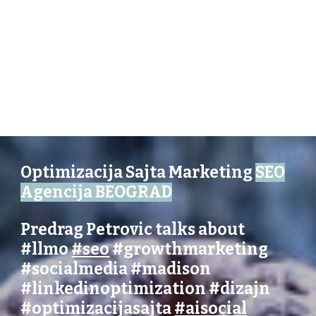
Optimizacija Sajta Marketing
SEO
Agencija BEOGRAD
Predrag Petrovic talks about
#llmo
#seo
#growthmarketing
#socialmedia
#madison
#linkedinoptimization
#dizajn
#optimizacijasajta
#aisocial