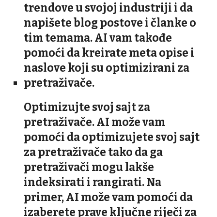
trendove u svojoj industriji i da
napišete blog postove i članke o
tim temama. AI vam takođe
pomoći da kreirate meta opise i
naslove koji su optimizirani za
pretraživače.
Optimizujte svoj sajt za
pretraživače. AI može vam
pomoći da optimizujete svoj sajt
za pretraživače tako da ga
pretraživači mogu lakše
indeksirati i rangirati. Na
primer, AI može vam pomoći da
izaberete prave ključne riječi za