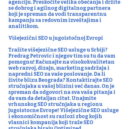
agenciju. Preskočite velika obećanja i držite
se dobrog i agilnog digitalnog partnera
koji je spreman da vodi transparentnu
kampanju sa redovnim izveštajima i
analitikom.
Višejezični SEO u jugoistočnoj Evropi
Tražite
višejezične SEO usluge u Srbiji
?
Predrag Petrovic i njegov tim su tu da vam
pomognu! Računajte na visokokvalitetan
web razvoj, dizajn, marketing sadržaja i
napredni SEO za vaše poslovanje. Da li
živite blizu Beograda? Kontaktirajte SEO
stručnjaka u vašoj blizini već danas. On je
spreman da odgovori na sva vaša pitanja i
da vam da detaljan citat. Unajmite
vrhunskog SEO stručnjaka u regionu
jugoistocne Evrope! Višejezične SEO usluge
i ekonomičnost su razlozi zbog kojih
vlasnici kompanija koji traže SEO
stručnjaka biraju Optimized.