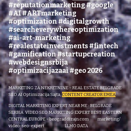
#reputationmarketing
#
google
#AI
#ARTmarketing
#optimization #digitalgrowth
#searcheverywhereoptimization
#ai-art-marketing
#realestateinvestments #fintech
#gamification #startupcreation
#webdesignsrbija
#optimizacijazaai #geo 2026
MARKETING ZA NEKRETNINE - REAL ESTATE BELGRADE
SEO AI Optimizacija Sajta,
CONTENT CREATOR EMEA
DIGITAL MARKETING EXPERT NEAR ME : BELGRADE
SERBIA
VIDEO SEO MARKETING EXPERT BEST EASTERN
CENTRAL EUROPE - beograddizajn.com marketing/
video-seo-expert LLMO DATA