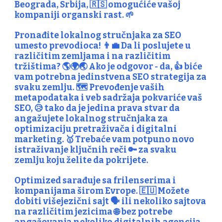
Beograda, Srbija, 🇷🇸 omogućiće vašoj
kompaniji organski rast. 🌱
Pronađite lokalnog stručnjaka za SEO
umesto prevodioca! 👨‍💼 Da li poslujete u
različitim zemljama i na različitim
tržištima? 🌎🌍🌏 Ako je odgovor - da, 👍 biće
vam potrebna jedinstvena SEO strategija za
svaku zemlju. 🗺️ Prevođenje vaših
metapodataka i veb sadržaja pokvariće vaš
SEO, 😥 tako da je jedina prava stvar da
angažujete lokalnog stručnjaka za
optimizaciju pretraživača i digitalni
marketing. 🥇 Trebaće vam potpuno novo
istraživanje ključnih reči 🔑 za svaku
zemlju koju želite da pokrijete.
Optimized sarađuje sa frilenserima i
kompanijama širom Evrope. 🇪🇺 Možete
dobiti višejezični sajt 🗣️ ili nekoliko sajtova
na različitim jezicima 🌐 bez potrebe