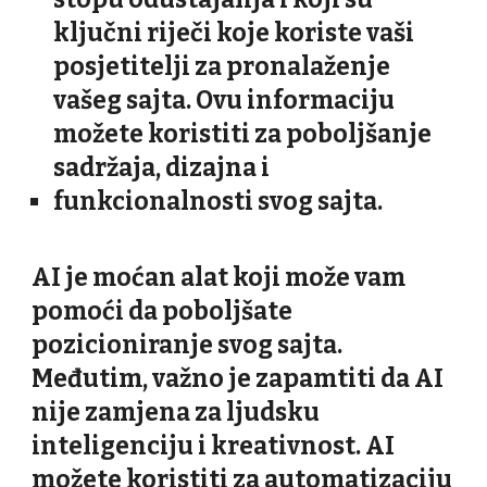
ključni riječi koje koriste vaši
posjetitelji za pronalaženje
vašeg sajta. Ovu informaciju
možete koristiti za poboljšanje
sadržaja, dizajna i
funkcionalnosti svog sajta.
AI je moćan alat koji može vam
pomoći da poboljšate
pozicioniranje svog sajta.
Međutim, važno je zapamtiti da AI
nije zamjena za ljudsku
inteligenciju i kreativnost. AI
možete koristiti za automatizaciju