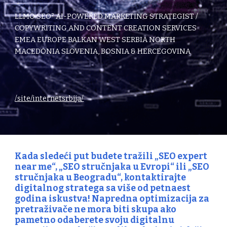
LLMO SEO² AI-POWERED MARKETING STRATEGIST /
COPYWRITING AND CONTENT CREATION SERVICES
EMEA EUROPE BALKAN WEST SERBIA NORTH
MACEDONIA SLOVENIA, BOSNIA & HERCEGOVINA
/site/internetsrbija/
Kada sledeći put budete tražili „
SEO expert
near me
“, „SEO stručnjaka u Evropi“ ili „SEO
stručnjaka u Beogradu“, kontaktirajte
digitalnog stratega sa više od petnaest
godina iskustva! Napredna optimizacija za
pretraživače ne mora biti skupa ako
pametno odaberete svoju digitalnu