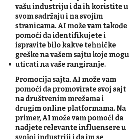
vašu industriju i da ih koristite u
svom sadržaju i na svojim
stranicama. AI može vam takođe
pomoći da identifikujete i
ispravite bilo kakve tehničke
greške na vašem sajtu koje mogu
uticati na vaše rangiranje.
Promocija sajta. AI može vam
pomoći da promovirate svoj sajt
na društvenim mrežama i
drugim online platformama. Na
primer, AI može vam pomoći da
nadjete relevante influensere u
svojoj industriji i da im se