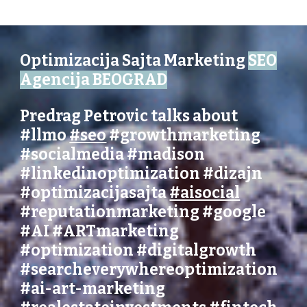
Optimizacija Sajta Marketing
SEO
Agencija BEOGRAD
Predrag Petrovic talks about
#llmo
#seo
#growthmarketing
#socialmedia
#madison
#linkedinoptimization
#dizajn
#optimizacijasajta
#aisocial
#reputationmarketing
#
google
#AI
#ARTmarketing
#optimization #digitalgrowth
#searcheverywhereoptimization
#ai-art-marketing