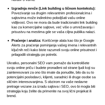
Izgradnja mreže (Link building u ličnom kontekstu):
Povezivanje sa drugim relevantnim profesionalcima i
sajtovima može indirektno poboljšati vašu online
vidljivost. Ovo ne mora da bude tradicionalni link building
kao za komercijalne sajtove, već više o umrežavanju i
prisustvu na mestima gde se vaša ciljna publika nalazi.
Praćenje i analiza:
Korišćenje alata kao što je Google
Alerts za praćenje pominjanja vašeg imena i relevantnih
ključnih reči kako biste razumeli svoju online prisutnost i
prilagodili strategiju po potrebi.
Ukratko, personalni SEO vam pomaže da kontrolišete
svoju online priču i budete pronađeni od strane ljudi koji su
zainteresovani za ono što imate da ponudite, bilo da su to
potencijalni poslodavci, klijenti, saradnici ili druge osobe sa
sličnim interesovanjima. S obzirom na vaše nedavne
pretrage vezane za izradu sajtova i SEO, ovo bi mogla biti
strategija koju želite da primenite na svoj lični projekat ili
brend.