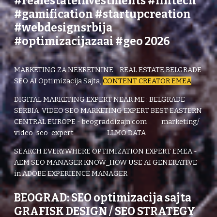
#realestateinvestments #fintech
#gamification #startupcreation
#webdesignsrbija
#optimizacijazaai #geo 2026
MARKETING ZA NEKRETNINE - REAL ESTATE BELGRADE
SEO AI Optimizacija Sajta,
CONTENT CREATOR EMEA
DIGITAL MARKETING EXPERT NEAR ME : BELGRADE
SERBIA
VIDEO SEO MARKETING EXPERT BEST EASTERN
CENTRAL EUROPE - beograddizajn.com marketing/
video-seo-expert LLMO DATA
SEARCH EVERYWHERE OPTIMIZATION EXPERT EMEA -
AEM SEO MANAGER KNOW_HOW USE AI GENERATIVE
in ADOBE EXPERIENCE MANAGER
BEOGRAD: SEO optimizacija sajta
GRAFISK DESIGN / SEO STRATEGY