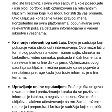
ako ste kreativni), i svim web sajtovima koje posedujete
(lični blog, portfolio sajt) optimizovani sa relevantnim
ključnim rečima koje ljudi mogu koristiti da vas pronađu.
Ovo uključuje korišćenje vašeg pravog imena
konzistentno na svim platformama, popunjavanje svih
relevantnih polja sa detaljnim informacijama o vašem
iskustvu i veštinama.
Kreiranje relevantnog sadržaja:
Deljenje sadržaja koji
pokazuje vašu stručnost i interesovanja. Ovo može biti u
formi blog postova na vašem ličnom sajtu, članaka na
LinkedIn-u, video snimaka, podcasta ili čak komentara
na relevantnim online diskusijama. Optimizacija ovog
sadržaja sa ključnim rečima pomaže da se pojavite u
rezultatima pretrage kada ljudi traže informacije o tim
temama.
Upravljanje online reputacijom:
Praćenje šta se govori
o vama online i preduzimanje koraka da se pozitivne
informacije istaknu, a negativne potisnu. Ovo može
uključivati aktivno učestvovanje na mrežama, traženje
recenzija i preporuka, i kreiranje sadržaja koji kontroliše
narativ o vama.