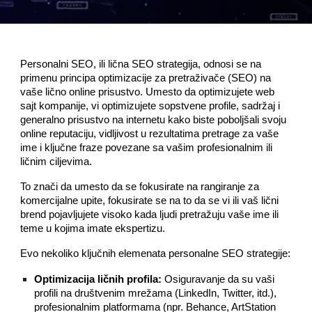
Personalni SEO, ili lična SEO strategija, odnosi se na
primenu principa optimizacije za pretraživače (SEO) na
vaše lično online prisustvo. Umesto da optimizujete web
sajt kompanije, vi optimizujete sopstvene profile, sadržaj i
generalno prisustvo na internetu kako biste poboljšali svoju
online reputaciju, vidljivost u rezultatima pretrage za vaše
ime i ključne fraze povezane sa vašim profesionalnim ili
ličnim ciljevima.
To znači da umesto da se fokusirate na rangiranje za
komercijalne upite, fokusirate se na to da se vi ili vaš lični
brend pojavljujete visoko kada ljudi pretražuju vaše ime ili
teme u kojima imate ekspertizu.
Evo nekoliko ključnih elemenata personalne SEO strategije:
Optimizacija ličnih profila:
Osiguravanje da su vaši
profili na društvenim mrežama (LinkedIn, Twitter, itd.),
profesionalnim platformama (npr. Behance, ArtStation